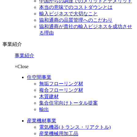
中国からの調達でのメリットとデメリット
本当の意味でのコストダウンとは
輸入ビジネスで大切なこと
協和通商の品質管理へのこだわり
協和通商が貴社の輸入ビジネスを成功させ
る理由
事業紹介
事業紹介
×Close
住空間事業
無垢フローリング材
複合フローリング材
木質建材
集合住宅向けトータル提案
輸出
産業機材事業
電気機器
(トランス・リアクトル)
産業機械用加工品