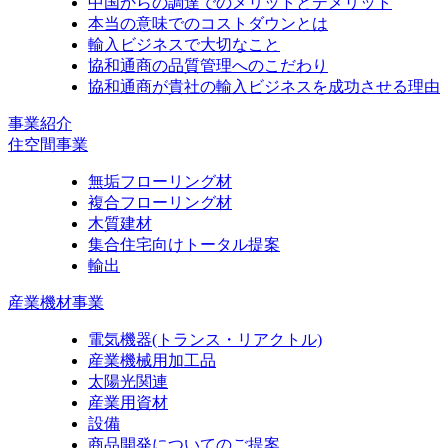
中国からの調達でのメリットとデメリット
本当の意味でのコストダウンとは
輸入ビジネスで大切なこと
協和通商の品質管理へのこだわり
協和通商が貴社の輸入ビジネスを成功させる理由
事業紹介
住空間事業
無垢フローリング材
複合フローリング材
木質建材
集合住宅向けトータル提案
輸出
産業機材事業
電気機器
(トランス・リアクトル)
産業機械用加工品
太陽光関連
産業用資材
設備
商品開発についてのご提案