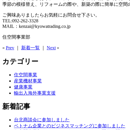
季節の模様替え、リフォームの際や、新築の際に簡単に空間
ご興味ありましたらお気軽にお問合せ下さい。
TEL:092-262-3328
MAIL：kenzai@kyowatrading.co.jp
住空間事業部
«
Prev
｜
新着一覧
｜
Next
»
カテゴリー
住空間事業
産業機材事業
健康事業
輸出入海外事業支援
新着記事
台北商談会に参加しました
ベトナム企業とのビジネスマッチングに参加しました