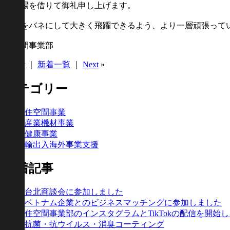
この場を借りて御礼申し上げます。
今回をバネにして大きく飛躍できるよう、より一層頑張って
住空間事業部
«
Prev
｜
新着一覧
｜
Next
»
カテゴリー
住空間事業
産業機材事業
健康事業
輸出入海外事業支援
新着記事
台北商談会に参加しました
ベトナム企業とのビジネスマッチングに参加しました
住空間事業部のインスタグラムとTikTokの配信を開始
抗菌・抗ウイルス・消臭コーティング