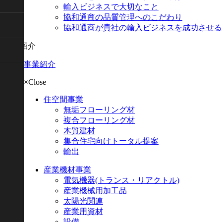
輸入ビジネスで大切なこと
協和通商の品質管理へのこだわり
協和通商が貴社の輸入ビジネスを成功させる
事業紹介
事業紹介
×Close
住空間事業
無垢フローリング材
複合フローリング材
木質建材
集合住宅向けトータル提案
輸出
産業機材事業
電気機器
(トランス・リアクトル)
産業機械用加工品
太陽光関連
産業用資材
設備