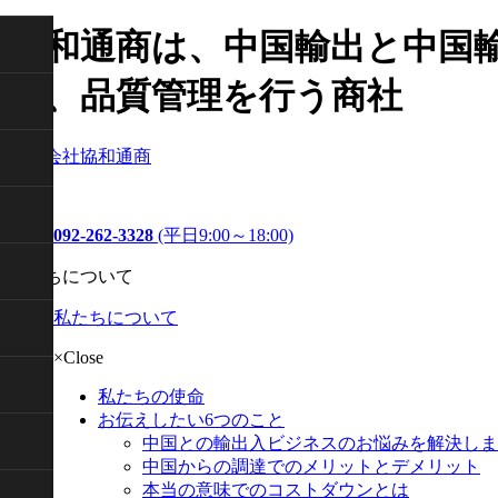
協和通商は、中国輸出と中国
援、品質管理を行う商社
株式会社協和通商
092-262-3328
(平日9:00～18:00)
私たちについて
私たちについて
×Close
私たちの使命
お伝えしたい6つのこと
中国との輸出入ビジネスのお悩みを解決しま
中国からの調達でのメリットとデメリット
本当の意味でのコストダウンとは