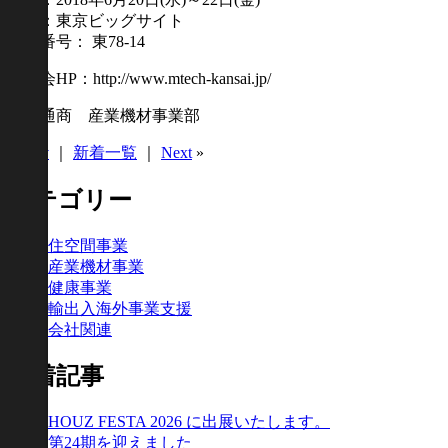
場所：東京ビッグサイト
小間番号： 東78-14
展示会HP：http://www.mtech-kansai.jp/
協和通商 産業機材事業部
«
Prev
｜
新着一覧
｜
Next
»
カテゴリー
住空間事業
産業機材事業
健康事業
輸出入海外事業支援
会社関連
新着記事
HOUZ FESTA 2026 に出展いたします。
第24期を迎えました