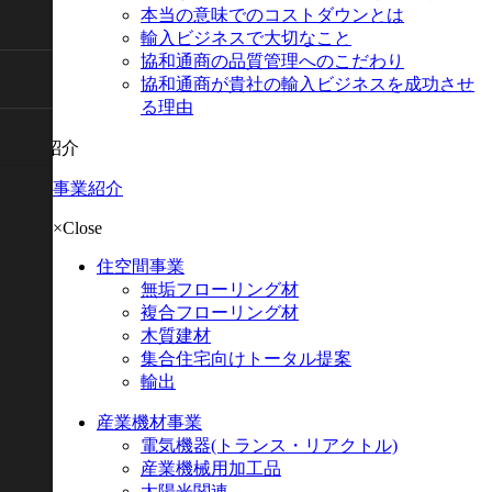
本当の意味でのコストダウンとは
輸入ビジネスで大切なこと
協和通商の品質管理へのこだわり
協和通商が貴社の輸入ビジネスを成功させ
る理由
事業紹介
事業紹介
×Close
住空間事業
無垢フローリング材
複合フローリング材
木質建材
集合住宅向けトータル提案
輸出
産業機材事業
電気機器
(トランス・リアクトル)
産業機械用加工品
太陽光関連