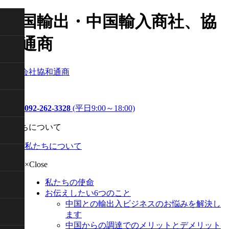
中国輸出・中国輸入商社、協
和通商
株式会社協和通商
092-262-3328
(平日9:00～18:00)
私たちについて
私たちについて
×Close
私たちの使命
お伝えしたい6つのこと
中国との輸出入ビジネスのお悩みを解決し
ます
中国からの調達でのメリットとデメリット