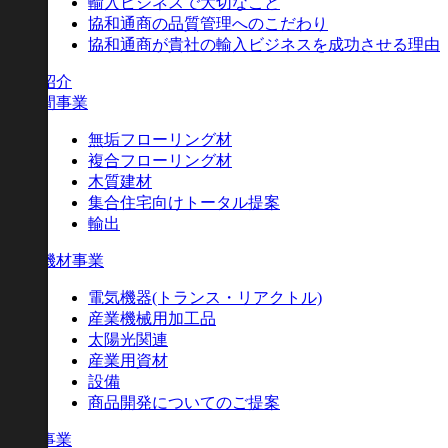
輸入ビジネスで大切なこと
協和通商の品質管理へのこだわり
協和通商が貴社の輸入ビジネスを成功させる理由
事業紹介
住空間事業
無垢フローリング材
複合フローリング材
木質建材
集合住宅向けトータル提案
輸出
産業機材事業
電気機器
(トランス・リアクトル)
産業機械用加工品
太陽光関連
産業用資材
設備
商品開発についてのご提案
健康事業