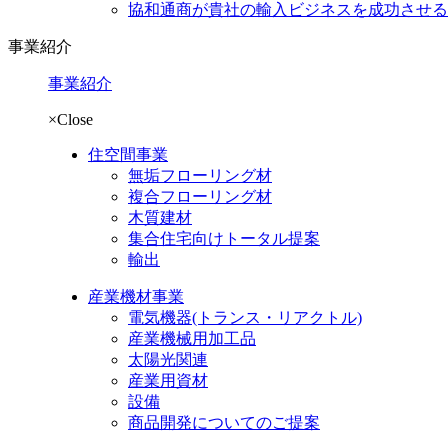
協和通商が貴社の輸入ビジネスを成功させる
事業紹介
事業紹介
×Close
住空間事業
無垢フローリング材
複合フローリング材
木質建材
集合住宅向けトータル提案
輸出
産業機材事業
電気機器
(トランス・リアクトル)
産業機械用加工品
太陽光関連
産業用資材
設備
商品開発についてのご提案