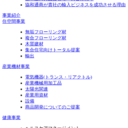
協和通商が貴社の輸入ビジネスを成功させる理由
事業紹介
住空間事業
無垢フローリング材
複合フローリング材
木質建材
集合住宅向けトータル提案
輸出
産業機材事業
電気機器
(トランス・リアクトル)
産業機械用加工品
太陽光関連
産業用資材
設備
商品開発についてのご提案
健康事業