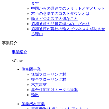
ます
中国からの調達でのメリットとデメリット
本当の意味でのコストダウンとは
輸入ビジネスで大切なこと
協和通商の品質管理へのこだわり
協和通商が貴社の輸入ビジネスを成功させ
る理由
事業紹介
事業紹介
×Close
住空間事業
無垢フローリング材
複合フローリング材
木質建材
集合住宅向けトータル提案
輸出
産業機材事業
電気機器
(トランス・リアクトル)