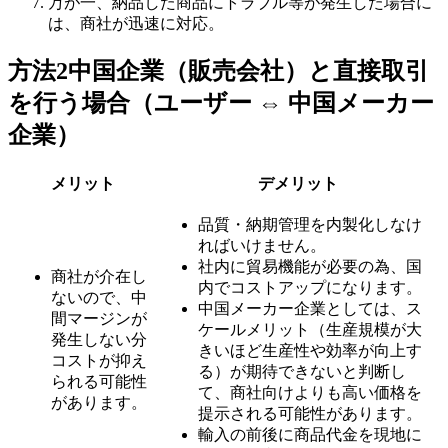
万が一、納品した商品にトラブル等が発生した場合に
は、商社が迅速に対応。
方法2
中国企業（販売会社）と直接取引
を行う場合
（ユーザー ⇔ 中国メーカー
企業）
メリット
デメリット
品質・納期管理を内製化しなけ
ればいけません。
社内に貿易機能が必要の為、国
商社が介在し
内でコストアップになります。
ないので、中
中国メーカー企業としては、ス
間マージンが
ケールメリット（生産規模が大
発生しない分
きいほど生産性や効率が向上す
コストが抑え
る）が期待できないと判断し
られる可能性
て、商社向けよりも高い価格を
があります。
提示される可能性があります。
輸入の前後に商品代金を現地に