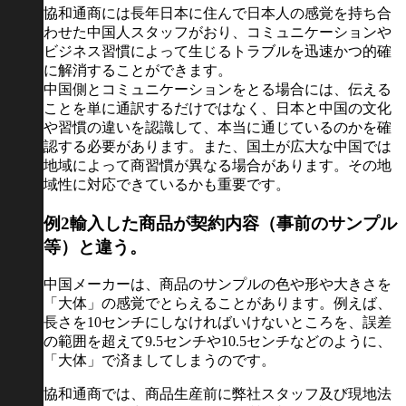
協和通商には長年日本に住んで日本人の感覚を持ち合
わせた中国人スタッフがおり、コミュニケーションや
ビジネス習慣によって生じるトラブルを迅速かつ的確
に解消することができます。
中国側とコミュニケーションをとる場合には、伝える
ことを単に通訳するだけではなく、日本と中国の文化
や習慣の違いを認識して、本当に通じているのかを確
認する必要があります。また、国土が広大な中国では
地域によって商習慣が異なる場合があります。その地
域性に対応できているかも重要です。
例2
輸入した商品が契約内容（事前のサンプル
等）と違う。
中国メーカーは、商品のサンプルの色や形や大きさを
「大体」の感覚でとらえることがあります。例えば、
長さを10センチにしなければいけないところを、誤差
の範囲を超えて9.5センチや10.5センチなどのように、
「大体」で済ましてしまうのです。
協和通商では、商品生産前に弊社スタッフ及び現地法