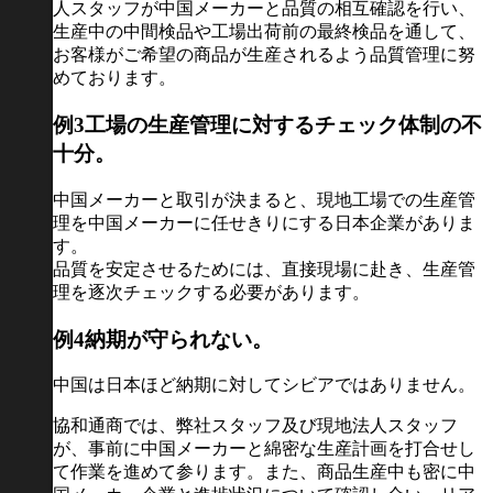
人スタッフが中国メーカーと品質の相互確認を行い、
生産中の中間検品や工場出荷前の最終検品を通して、
お客様がご希望の商品が生産されるよう品質管理に努
めております。
例3
工場の生産管理に対するチェック体制の不
十分。
中国メーカーと取引が決まると、現地工場での生産管
理を中国メーカーに任せきりにする日本企業がありま
す。
品質を安定させるためには、直接現場に赴き、生産管
理を逐次チェックする必要があります。
例4
納期が守られない。
中国は日本ほど納期に対してシビアではありません。
協和通商では、弊社スタッフ及び現地法人スタッフ
が、事前に中国メーカーと綿密な生産計画を打合せし
て作業を進めて参ります。また、商品生産中も密に中