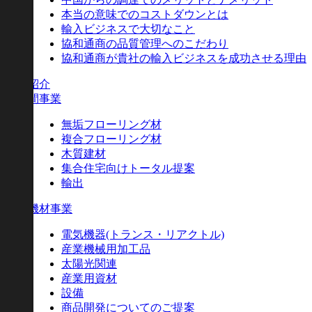
本当の意味でのコストダウンとは
輸入ビジネスで大切なこと
協和通商の品質管理へのこだわり
協和通商が貴社の輸入ビジネスを成功させる理由
事業紹介
住空間事業
無垢フローリング材
複合フローリング材
木質建材
集合住宅向けトータル提案
輸出
産業機材事業
電気機器
(トランス・リアクトル)
産業機械用加工品
太陽光関連
産業用資材
設備
商品開発についてのご提案