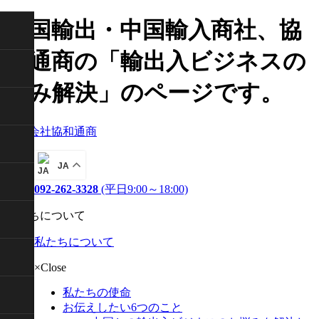
中国輸出・中国輸入商社、協
和通商の「輸出入ビジネスの
悩み解決」のページです。
株式会社協和通商
JA
092-262-3328
(平日9:00～18:00)
私たちについて
私たちについて
×Close
私たちの使命
お伝えしたい6つのこと