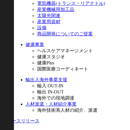
電気機器
(トランス・リアクトル)
産業機械用加工品
太陽光関連
産業用資材
設備
商品開発についてのご提案
健康事業
ヘルスケアマネージメント
健康スタジオ
健康Plus
国際医療コーディネート
輸出入海外事業支援
輸入 OUT-IN
輸出 IN-OUT
海外での現地調達
人材派遣・人材紹介事業
海外技術系人材の紹介、派遣
ニュースリリース
採用