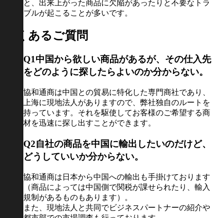
と、出来上がった商品に欠陥があったりと不要なトラ
ブルが起こることが多いです。
よくあるご質問
Q1
中国から欲しい商品があるが、その仕入先
をどのように探したらよいのか分からない。
協和通商は中国との貿易に特化した専門商社であり、
上海に現地法人がありますので、弊社独自のルートを
持っています。それを駆使してお客様のご希望する商
材を迅速に探し出すことができます。
Q2
自社の商品を中国に輸出したいのだけど、
どうしていいか分からない。
協和通商は日本から中国への輸出も手掛けております
（商品によっては中国側で関税が課せられたり、輸入
規制があるものもあります）。
また、現地法人と共同でビジネスパートナーの紹介や
都市部での市場調査も行っております。