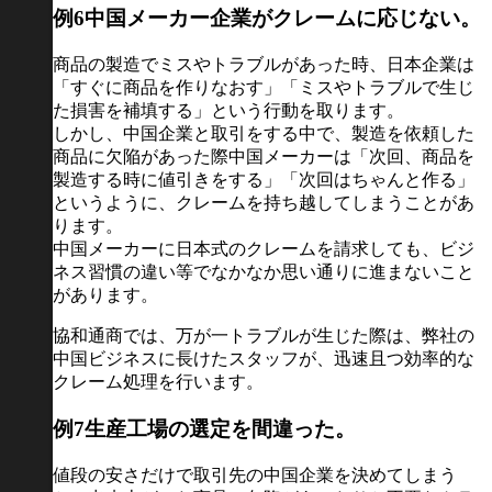
例6
中国メーカー企業がクレームに応じない。
商品の製造でミスやトラブルがあった時、日本企業は
「すぐに商品を作りなおす」「ミスやトラブルで生じ
た損害を補填する」という行動を取ります。
しかし、中国企業と取引をする中で、製造を依頼した
商品に欠陥があった際中国メーカーは「次回、商品を
製造する時に値引きをする」「次回はちゃんと作る」
というように、クレームを持ち越してしまうことがあ
ります。
中国メーカーに日本式のクレームを請求しても、ビジ
ネス習慣の違い等でなかなか思い通りに進まないこと
があります。
協和通商では、万が一トラブルが生じた際は、弊社の
中国ビジネスに長けたスタッフが、迅速且つ効率的な
クレーム処理を行います。
例7
生産工場の選定を間違った。
値段の安さだけで取引先の中国企業を決めてしまう