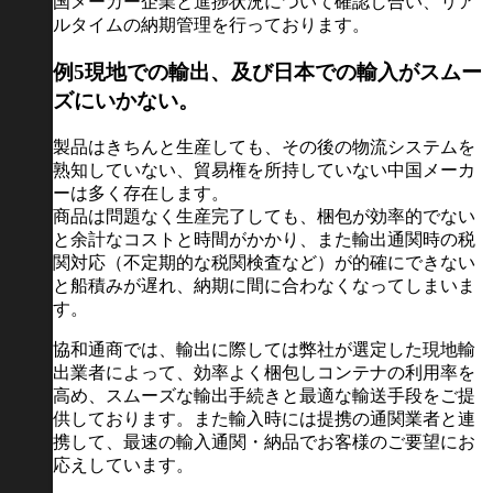
国メーカー企業と進捗状況について確認し合い、リア
ルタイムの納期管理を行っております。
例5
現地での輸出、及び日本での輸入がスムー
ズにいかない。
製品はきちんと生産しても、その後の物流システムを
熟知していない、貿易権を所持していない中国メーカ
ーは多く存在します。
商品は問題なく生産完了しても、梱包が効率的でない
と余計なコストと時間がかかり、また輸出通関時の税
関対応（不定期的な税関検査など）が的確にできない
と船積みが遅れ、納期に間に合わなくなってしまいま
す。
協和通商では、輸出に際しては弊社が選定した現地輸
出業者によって、効率よく梱包しコンテナの利用率を
高め、スムーズな輸出手続きと最適な輸送手段をご提
供しております。また輸入時には提携の通関業者と連
携して、最速の輸入通関・納品でお客様のご要望にお
応えしています。