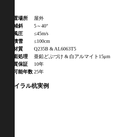
仕様
設置場所
屋外
傾斜
5～40°
風圧
≤45m/s
積雪
≤100cm
材質
Q235B & AL6063T5
表面処理
亜鉛どぶづけ & 白アルマイト15μm
品質保証
10年
使用可能年数
25年
スパイラル杭実例