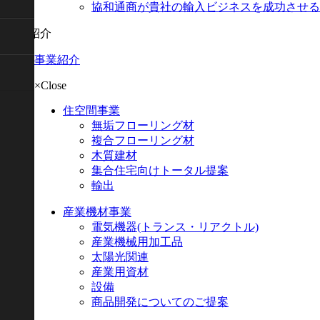
協和通商が貴社の輸入ビジネスを成功させる
事業紹介
事業紹介
×Close
住空間事業
無垢フローリング材
複合フローリング材
木質建材
集合住宅向けトータル提案
輸出
産業機材事業
電気機器
(トランス・リアクトル)
産業機械用加工品
太陽光関連
産業用資材
設備
商品開発についてのご提案