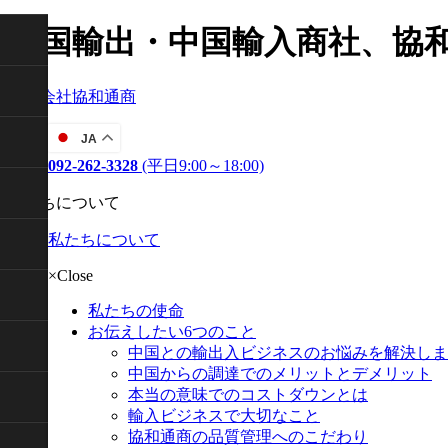
中国輸出・中国輸入商社、協
株式会社協和通商
JA
092-262-3328
(平日9:00～18:00)
私たちについて
私たちについて
×Close
私たちの使命
お伝えしたい6つのこと
中国との輸出入ビジネスのお悩みを解決しま
中国からの調達でのメリットとデメリット
本当の意味でのコストダウンとは
輸入ビジネスで大切なこと
協和通商の品質管理へのこだわり