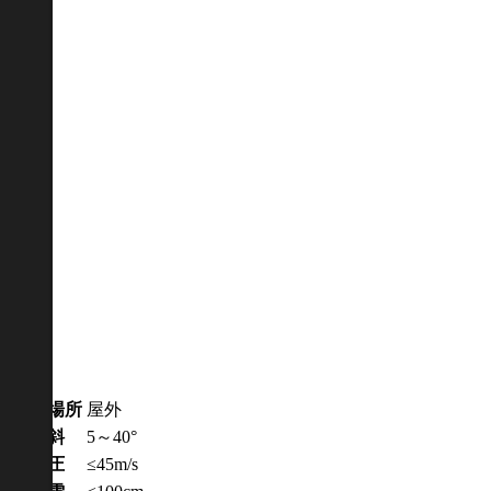
仕様
設置場所
屋外
傾斜
5～40°
風圧
≤45m/s