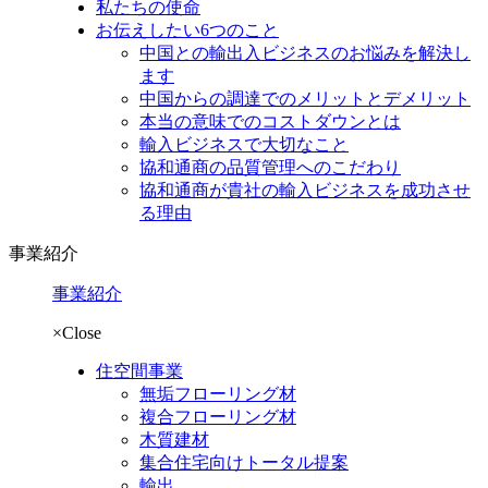
私たちの使命
お伝えしたい6つのこと
中国との輸出入ビジネスのお悩みを解決し
ます
中国からの調達でのメリットとデメリット
本当の意味でのコストダウンとは
輸入ビジネスで大切なこと
協和通商の品質管理へのこだわり
協和通商が貴社の輸入ビジネスを成功させ
る理由
事業紹介
事業紹介
×Close
住空間事業
無垢フローリング材
複合フローリング材
木質建材
集合住宅向けトータル提案
輸出