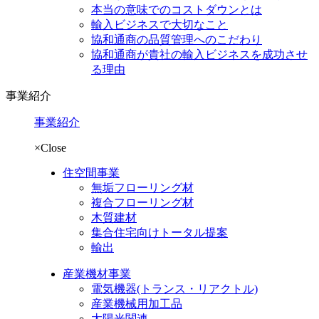
本当の意味でのコストダウンとは
輸入ビジネスで大切なこと
協和通商の品質管理へのこだわり
協和通商が貴社の輸入ビジネスを成功させ
る理由
事業紹介
事業紹介
×Close
住空間事業
無垢フローリング材
複合フローリング材
木質建材
集合住宅向けトータル提案
輸出
産業機材事業
電気機器
(トランス・リアクトル)
産業機械用加工品
太陽光関連