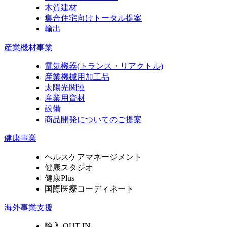
木質建材
集合住宅向けトータル提案
輸出
産業機材事業
電気機器
(トランス・リアクトル)
産業機械用加工品
太陽光関連
産業用資材
設備
商品開発についてのご提案
健康事業
ヘルスケアマネージメント
健康スタジオ
健康Plus
国際医療コーディネート
海外事業支援
輸入 OUT-IN